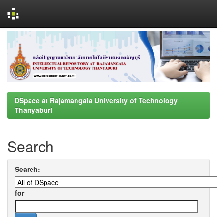
Skip
navigation
DSpace at Rajamangala University of Technology
Thanyaburi
Search
Search:
for