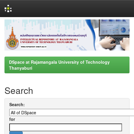
Skip
navigation
DSpace at Rajamangala University of Technology
Thanyaburi
Search
Search:
for