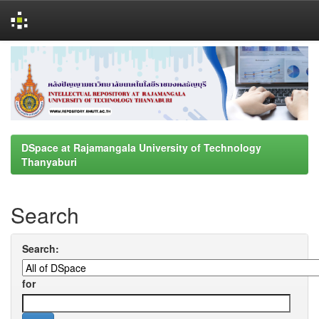
Skip
navigation
DSpace at Rajamangala University of Technology
Thanyaburi
Search
Search:
for