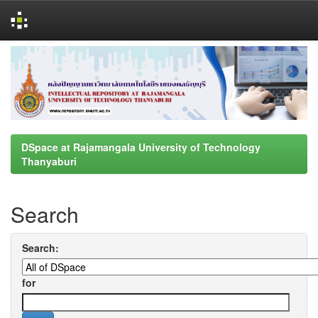
Skip
navigation
DSpace at Rajamangala University of Technology
Thanyaburi
Search
Search:
for