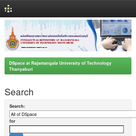
Skip
navigation
DSpace at Rajamangala University of Technology
Thanyaburi
Search
Search:
for