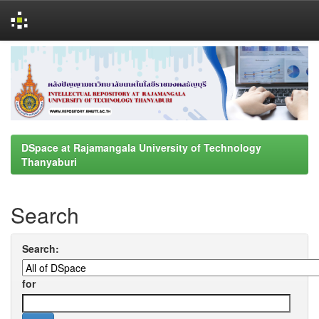
Skip
navigation
DSpace at Rajamangala University of Technology
Thanyaburi
Search
Search:
for