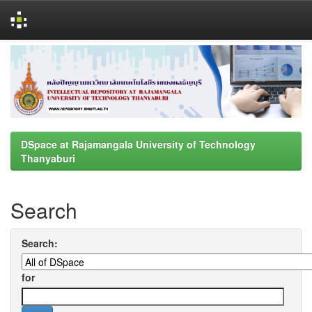
Skip
navigation
DSpace at Rajamangala University of Technology
Thanyaburi
Search
Search:
for