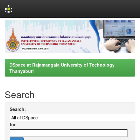
Skip
navigation
DSpace at Rajamangala University of Technology
Thanyaburi
Search
Search:
for