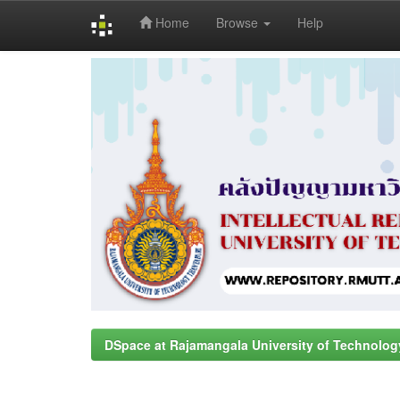
Home
Browse
Help
Skip
navigation
DSpace at Rajamangala University of Technolog