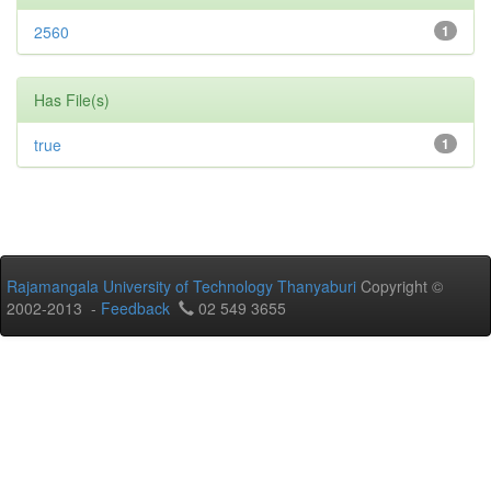
2560
1
Has File(s)
true
1
Rajamangala University of Technology Thanyaburi
Copyright ©
2002-2013 -
Feedback
02 549 3655