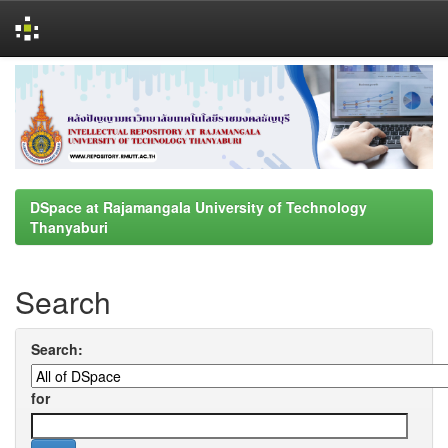
Skip
navigation
DSpace at Rajamangala University of Technology
Thanyaburi
Search
Search:
for