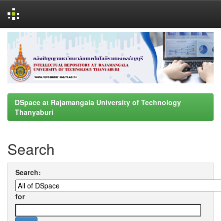
Skip
navigation
DSpace at Rajamangala University of Technology
Thanyaburi
Search
Search:
for