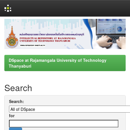
Skip
navigation
DSpace at Rajamangala University of Technology
Thanyaburi
Search
Search:
for