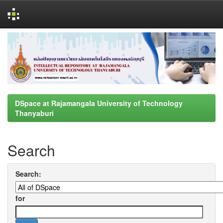
Skip
navigation
DSpace at Rajamangala University of Technology
Thanyaburi
Search
Search:
for