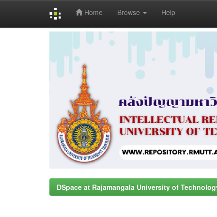
Home
Browse
Help
Skip
navigation
DSpace at Rajamangala University of Technolog