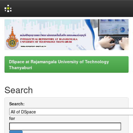
Skip
navigation
DSpace at Rajamangala University of Technology
Thanyaburi
Search
Search:
for