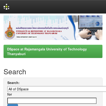
Skip
navigation
DSpace at Rajamangala University of Technology
Thanyaburi
Search
Search:
for