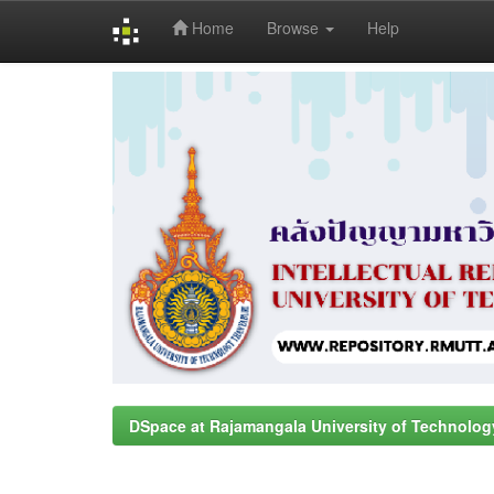
Home
Browse
Help
Skip
navigation
DSpace at Rajamangala University of Technolog