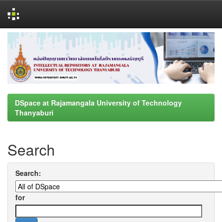
Skip
navigation
DSpace at Rajamangala University of Technology
Thanyaburi
Search
Search:
for