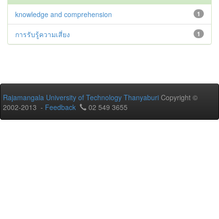
knowledge and comprehension
1
การรับรู้ความเสี่ยง
1
Rajamangala University of Technology Thanyaburi
Copyright ©
2002-2013 -
Feedback
02 549 3655