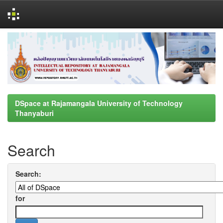
Skip
navigation
DSpace at Rajamangala University of Technology
Thanyaburi
Search
Search:
for