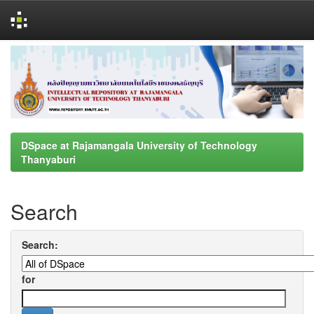
Skip
navigation
DSpace at Rajamangala University of Technology
Thanyaburi
Search
Search:
for