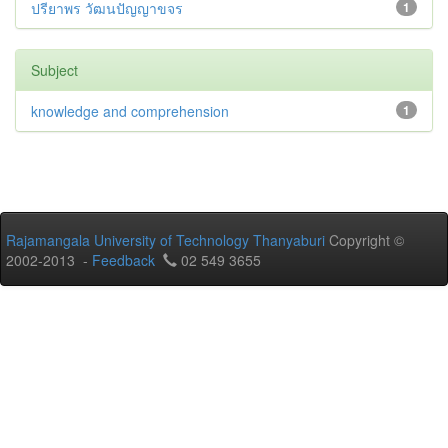
ปรียาพร วัฒนปัญญาขจร
1
Subject
knowledge and comprehension
1
Rajamangala University of Technology Thanyaburi
Copyright ©
2002-2013 -
Feedback
02 549 3655