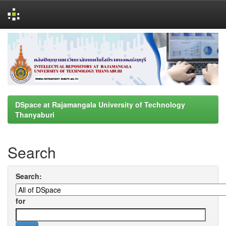
Skip
navigation
DSpace at Rajamangala University of Technology
Thanyaburi
Search
Search:
for