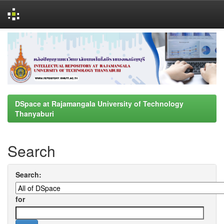
Skip
navigation
DSpace at Rajamangala University of Technology
Thanyaburi
Search
Search:
for