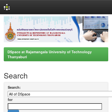
Skip
navigation
DSpace at Rajamangala University of Technology
Thanyaburi
Search
Search:
for