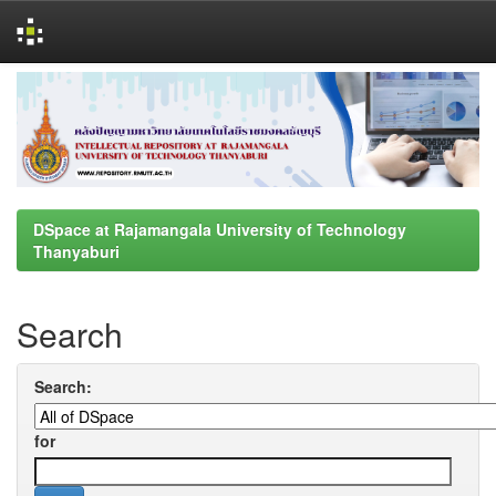
Skip
navigation
DSpace at Rajamangala University of Technology
Thanyaburi
Search
Search:
for