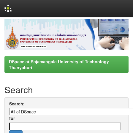
Skip
navigation
DSpace at Rajamangala University of Technology
Thanyaburi
Search
Search:
for