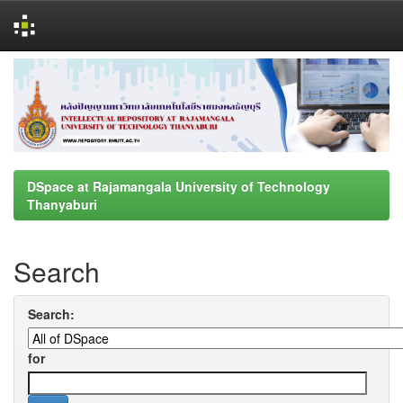
Skip
navigation
DSpace at Rajamangala University of Technology
Thanyaburi
Search
Search:
for