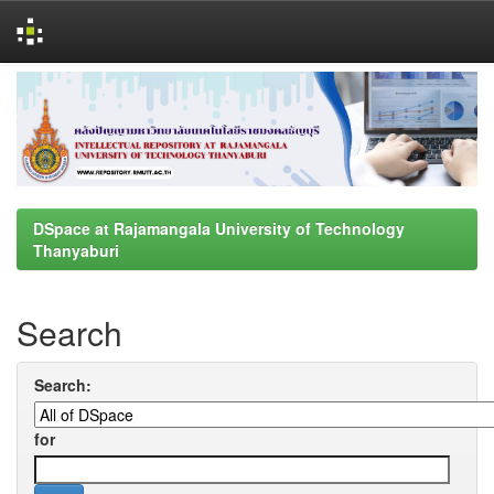
Skip
navigation
DSpace at Rajamangala University of Technology
Thanyaburi
Search
Search:
for