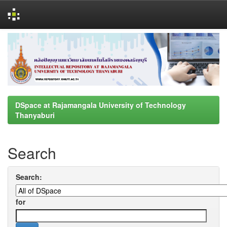
Skip
navigation
DSpace at Rajamangala University of Technology
Thanyaburi
Search
Search:
for