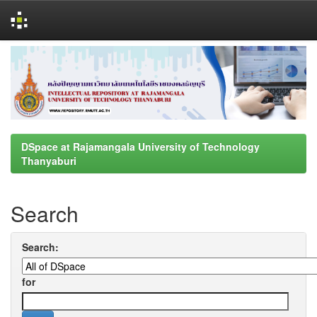
Skip
navigation
DSpace at Rajamangala University of Technology
Thanyaburi
Search
Search:
for