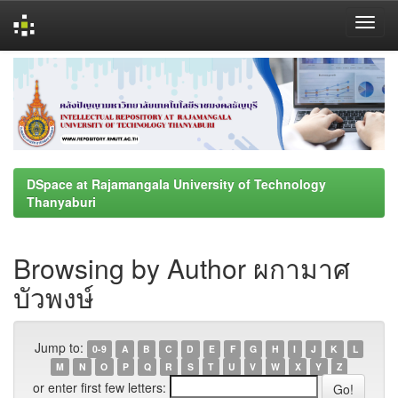
Skip
navigation
DSpace at Rajamangala University of Technology
Thanyaburi
Browsing by Author ผกามาศ
บัวพงษ์
Jump to:
0-9
A
B
C
D
E
F
G
H
I
J
K
L
M
N
O
P
Q
R
S
T
U
V
W
X
Y
Z
or enter first few letters: