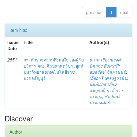
previous
1
next
Item hits:
Issue
Title
Author(s)
Date
2551
การสำรวจความพึงพอใจของผู้รับ
ธเนศ เรืองณรงค์
;
บริการ คณะศิลปศาสตร์ประยุกต์
นิศากร สิงหเสนี
;
มหาวิทยาลัยเทคโนโลยีราช
อุบลรัตน์ จิลลานนท์
;
มงคลธัญบุรี
เอื้ออารี เศรษฐวานิช
;
พิมพ์นภัส เอี่ยม
สมบูรณ์
;
ยุวดี กวา
ตระกูล
;
ชัยวัฒน์
ประสงค์สร้าง
Discover
Author