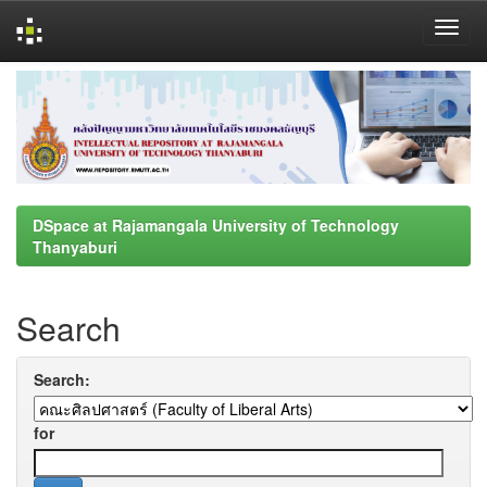
Skip
navigation
DSpace at Rajamangala University of Technology
Thanyaburi
Search
Search:
for