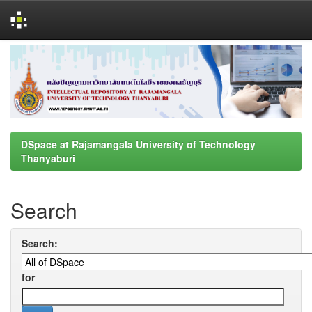
Skip
navigation
DSpace at Rajamangala University of Technology
Thanyaburi
Search
Search:
for