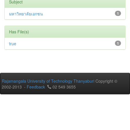
Subject
มหาวิทยาลัยเอกชน
1
Has File(s)
true
1
Rajamangala University of Technology Thanyaburi
Copyright ©
2002-2013 -
Feedback
02 549 3655