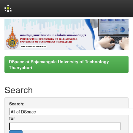
Skip
navigation
DSpace at Rajamangala University of Technology
Thanyaburi
Search
Search:
for