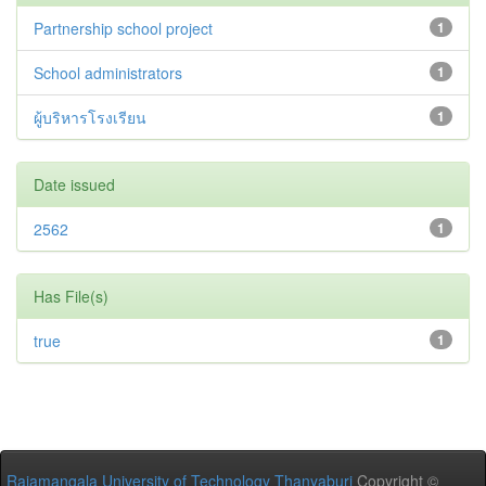
Partnership school project
1
School administrators
1
ผู้บริหารโรงเรียน
1
Date issued
2562
1
Has File(s)
true
1
Rajamangala University of Technology Thanyaburi
Copyright ©