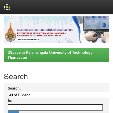
Skip
navigation
DSpace at Rajamangala University of Technology
Thanyaburi
Search
Search:
for