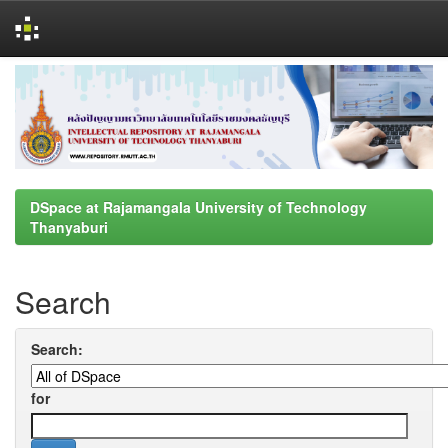
Skip
navigation
DSpace at Rajamangala University of Technology
Thanyaburi
Search
Search:
for