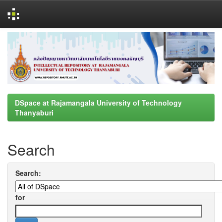
Skip
navigation
DSpace at Rajamangala University of Technology
Thanyaburi
Search
Search:
for