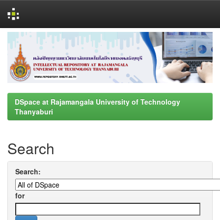
Skip
navigation
DSpace at Rajamangala University of Technology
Thanyaburi
Search
Search:
for