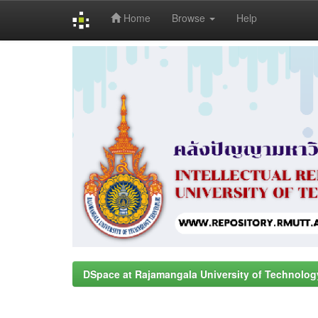
Home
Browse
Help
Skip
navigation
DSpace at Rajamangala University of Technolog