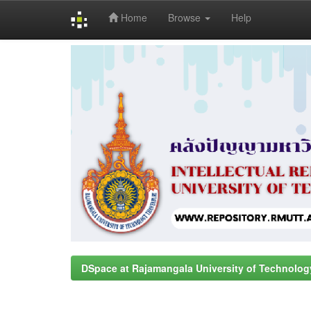
Home
Browse
Help
Skip
navigation
DSpace at Rajamangala University of Technolog