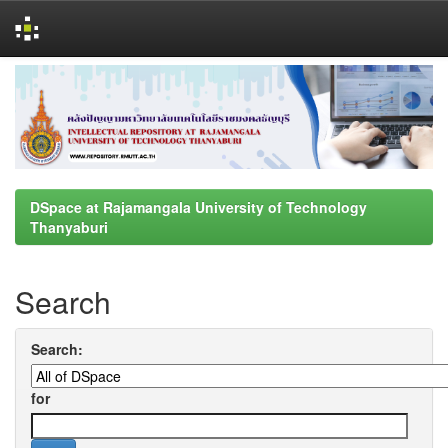
Skip
navigation
DSpace at Rajamangala University of Technology
Thanyaburi
Search
Search:
for