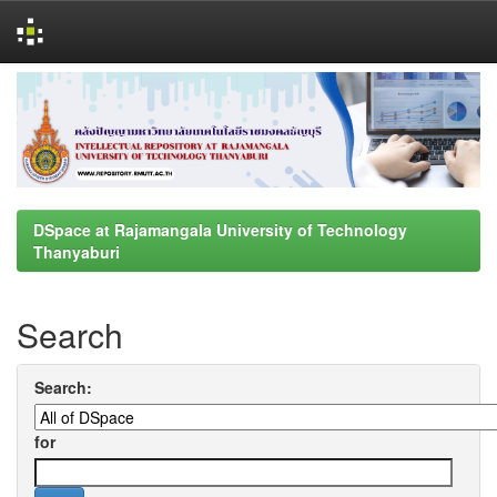
Skip
navigation
DSpace at Rajamangala University of Technology
Thanyaburi
Search
Search:
for