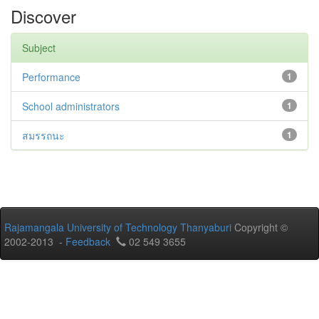
Discover
Subject
Performance
1
School administrators
1
สมรรถนะ
1
Rajamangala University of Technology Thanyaburi
Copyright ©
2002-2013 -
Feedback
02 549 3655