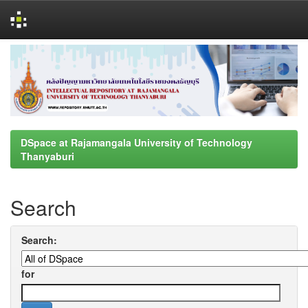
Skip
navigation
DSpace at Rajamangala University of Technology
Thanyaburi
Search
Search:
for